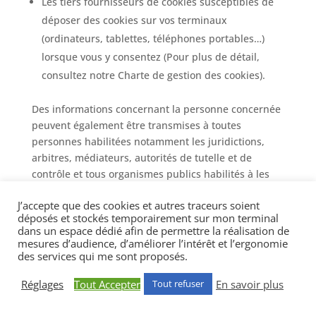
Les tiers fournisseurs de cookies susceptibles de
déposer des cookies sur vos terminaux
(ordinateurs, tablettes, téléphones portables…)
lorsque vous y consentez (Pour plus de détail,
consultez notre Charte de gestion des cookies).
Des informations concernant la personne concernée
peuvent également être transmises à toutes
personnes habilitées notamment les juridictions,
arbitres, médiateurs, autorités de tutelle et de
contrôle et tous organismes publics habilités à les
recevoir ainsi qu’aux services en charge du contrôle
J’accepte que des cookies et autres traceurs soient
tels les commissaires aux comptes, auditeurs ainsi
déposés et stockés temporairement sur mon terminal
que les services en charge du contrôle interne.
dans un espace dédié afin de permettre la réalisation de
mesures d’audience, d’améliorer l’intérêt et l’ergonomie
Vos données à caractère personnel ne sont ni
des services qui me sont proposés.
communiquées, ni échangées, ni vendues ni louées
sans votre consentement exprès préalable
Réglages
Tout Accepter
En savoir plus
Tout refuser
conformément aux dispositions légales et
réglementaires applicables.