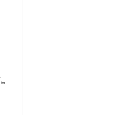
m
 les